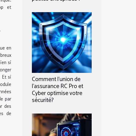
op et
?
que en
breux
ien si
onger
 Et si
Comment l'union de
odule
l'assurance RC Pro et
nnées
Cyber optimise votre
de par
sécurité?
ar des
es de