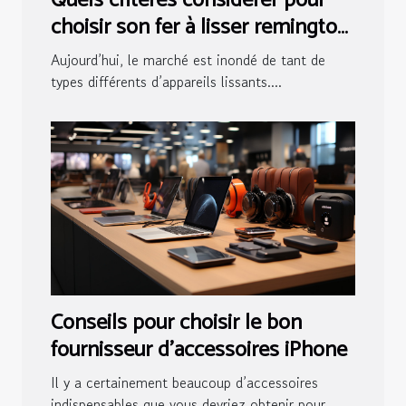
Quels critères considérer pour
choisir son fer à lisser remington
?
Aujourd’hui, le marché est inondé de tant de
types différents d’appareils lissants....
Conseils pour choisir le bon
fournisseur d’accessoires iPhone
Il y a certainement beaucoup d’accessoires
indispensables que vous devriez obtenir pour