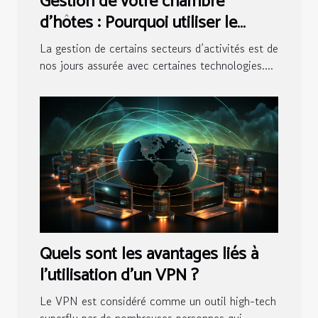
Gestion de votre chambre
d’hôtes : Pourquoi utiliser le
logiciel pour maisons d’hôtes ?
La gestion de certains secteurs d’activités est de
nos jours assurée avec certaines technologies....
Quels sont les avantages liés à
l’utilisation d’un VPN ?
Le VPN est considéré comme un outil high-tech
superflu par de nombreuses personnes qui