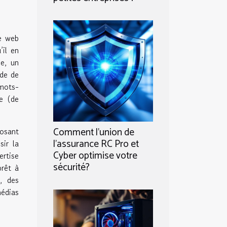
te web
’il en
e, un
ide de
 mots-
ce (de
Comment l'union de
posant
l'assurance RC Pro et
sir la
Cyber optimise votre
ertise
sécurité?
prêt à
, des
édias