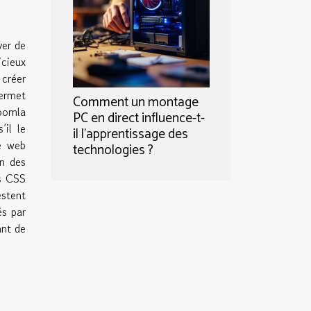
yer de
icieux
 créer
ermet
Comment un montage
Joomla
PC en direct influence-t-
’il le
il l'apprentissage des
te web
technologies ?
on des
ns CSS
estent
és par
ant de