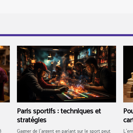
Paris sportifs : techniques et
Pou
stratégies
car
vos
é
Gagner de l’argent en pariant sur le sport peut
L’em