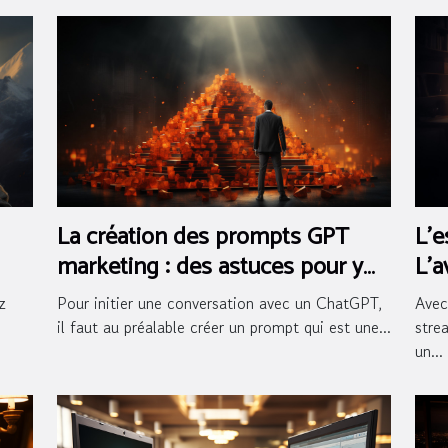
La création des prompts GPT
L'e
marketing : des astuces pour y
L'a
arriver
en
z
Pour initier une conversation avec un ChatGPT,
Avec
il faut au préalable créer un prompt qui est une...
stre
un...