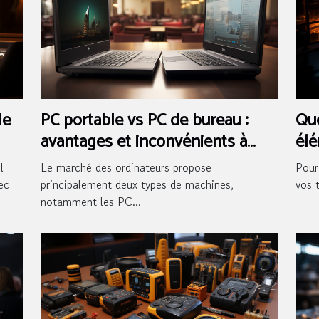
de
PC portable vs PC de bureau :
Que
avantages et inconvénients à
élé
considérer
sal
l
Le marché des ordinateurs propose
Pour
ec
principalement deux types de machines,
vos 
notamment les PC...