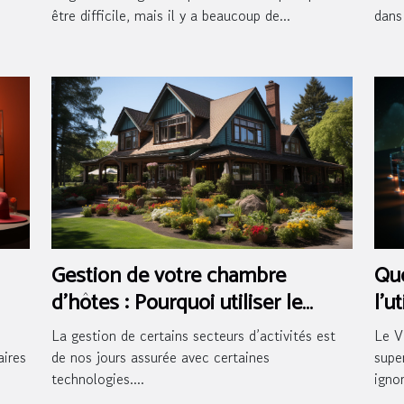
être difficile, mais il y a beaucoup de...
dans 
Gestion de votre chambre
Que
d’hôtes : Pourquoi utiliser le
l’u
logiciel pour maisons d’hôtes ?
La gestion de certains secteurs d’activités est
Le V
aires
de nos jours assurée avec certaines
supe
technologies....
ignor