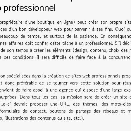
b professionnel
propriétaire d’une boutique en ligne) peut créer son propre si
nces d’un bon développeur web pour parvenir à ses fins. Quoi qu
e beaucoup de temps, et surtout de la patience. En conséquenc
es affaires doit confier cette tâche à un professionnel. S’il déc
art de son temps à créer les éléments (design, contenu, choix des
 ces conditions, il sera difficile de faire face à la concurren
ion spécialisées dans la création de sites web professionnels pro
st donc préférable de se tourner vers cette solution pour réus
convient de faire appel à une agence qui dispose d’une large exp
urprises. Dans tous les cas, sa mission sera de créer un site 
celle-ci devrait proposer une URL, des thèmes, des mots-clés
, formulaire de contact, boutons de partage des réseaux et m
 illustrations des contenus du site, etc.).