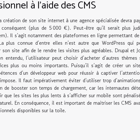
sionnel à l’aide des CMS
 création de son site internet à une agence spécialisée devra pa
 conséquent (plus de 5 000 €). Peut-être qu’il serait plus jud
m). Il s’agit notamment des plateformes en ligne permettant de
La plus connue d’entre elles n’est autre que WordPress qui p
son site afin de le rendre les visites plus agréables. Drupal et 
n entendu, l’utilisateur peut choisir d’acheter d’autres thèmes s
ices plus ou moins importants. Puisqu’il s’agit de créer un si
mpétences d’un développeur web pour réussir à captiver l’attenti
’impose. Il faut impérativement éviter d’utiliser trop d’animatio
afin de booster son temps de chargement, car les internautes dét
nir que les sites les plus lents à s’afficher sur mobile sont pénalis
aturel. En conséquence, il est important de maitriser les CMS av
ionnels disponibles sur la toile.