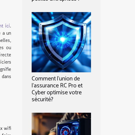
nt ici
.
e a un
elles,
les ou
irecte
iciers
gnifie
é dans
Comment l'union de
l'assurance RC Pro et
Cyber optimise votre
sécurité?
x wifi