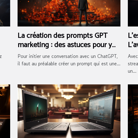
La création des prompts GPT
L'e
marketing : des astuces pour y
L'a
arriver
en
z
Pour initier une conversation avec un ChatGPT,
Avec
il faut au préalable créer un prompt qui est une...
stre
un...