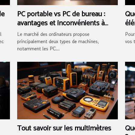
de
PC portable vs PC de bureau :
Que
avantages et inconvénients à
élé
considérer
sal
l
Le marché des ordinateurs propose
Pour
ec
principalement deux types de machines,
vos 
notamment les PC...
Tout savoir sur les multimètres
Que