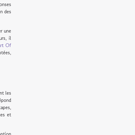
ponses
on des
er une
rs, il
rt Of
ptées,
nt les
répond
tapes,
xes et
option