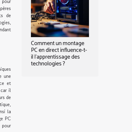
 pour
epères
ts de
ogies,
endant
Comment un montage
PC en direct influence-t-
il l'apprentissage des
technologies ?
iques
pe une
èce et
car il
urs de
tique,
nsi la
age PC
e pour