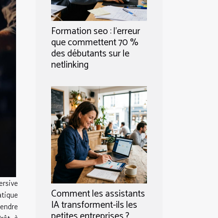
Formation seo : l’erreur
que commettent 70 %
des débutants sur le
netlinking
ersive
Comment les assistants
tique
IA transforment-ils les
endre
petites entreprises ?
Prêt à