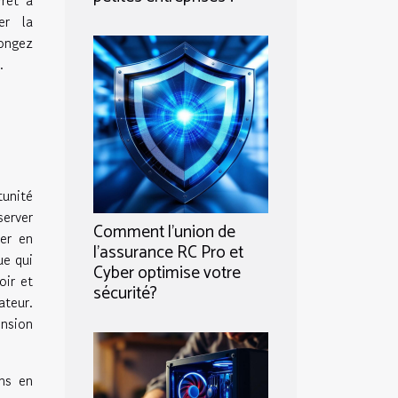
er la
longez
.
unité
server
Comment l'union de
ler en
l'assurance RC Pro et
ue qui
Cyber optimise votre
oir et
sécurité?
teur.
ension
ons en