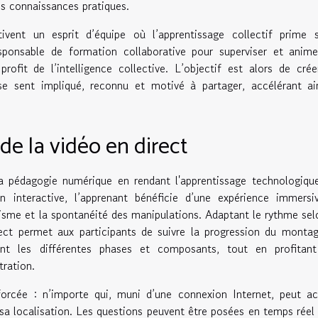
es connaissances pratiques.
vent un esprit d’équipe où l’apprentissage collectif prime s
responsable de formation collaborative pour superviser et anim
profit de l’intelligence collective. L’objectif est alors de cré
e sent impliqué, reconnu et motivé à partager, accélérant ain
.
de la vidéo en direct
a pédagogie numérique en rendant l'apprentissage technologiqu
on interactive, l’apprenant bénéficie d’une expérience immers
lisme et la spontanéité des manipulations. Adaptant le rythme sel
irect permet aux participants de suivre la progression du mont
nt les différentes phases et composants, tout en profitant
ration.
nforcée : n’importe qui, muni d’une connexion Internet, peut a
a localisation. Les questions peuvent être posées en temps réel 