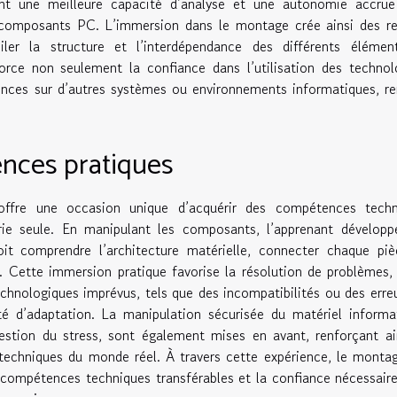
pent une meilleure capacité d’analyse et une autonomie accrue
x composants PC. L’immersion dans le montage crée ainsi des r
miler la structure et l’interdépendance des différents élémen
orce non seulement la confiance dans l’utilisation des technol
ences sur d’autres systèmes ou environnements informatiques, r
nces pratiques
ffre une occasion unique d’acquérir des compétences techn
orie seule. En manipulant les composants, l’apprenant dévelop
oit comprendre l’architecture matérielle, connecter chaque pi
. Cette immersion pratique favorise la résolution de problèmes, 
echnologiques imprévus, tels que des incompatibilités ou des erre
té d’adaptation. La manipulation sécurisée du matériel informa
 gestion du stress, sont également mises en avant, renforçant ai
s techniques du monde réel. À travers cette expérience, le mont
s compétences techniques transférables et la confiance nécessair