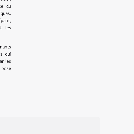
nce du
ques.
ipant,
t les
enants
fs qui
ar les
e pose