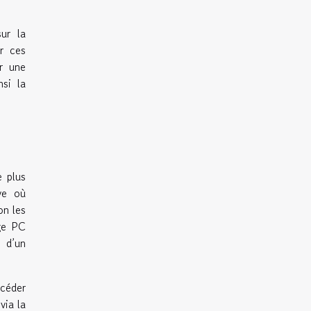
ur la
er ces
er une
si la
e plus
ive où
on les
age PC
 d’un
ccéder
via la