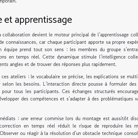
mporain.
 et apprentissage
collaboration devient le moteur principal de l’apprentissage coll
de connaissances, car chaque participant apporte sa propre expé
en équipe prend tout son sens : les membres du groupe s’entra
ns en temps réel. Cette dynamique stimule l’intelligence colle
ents angles et de trouver des réponses plus rapidement.
es ateliers : le vocabulaire se précise, les explications se multi
 selon les besoins. L’interaction directe pousse à formuler des
 pour tous les participants. Ces échanges structurés encourag
 développer des compétences et s’adapter à des problématiques v
médiats : une erreur commise lors du montage est aussitôt dis
correction en temps réel réduit le risque de reproduire les 
Observer ou réagir à la résolution d’un obstacle technique consol