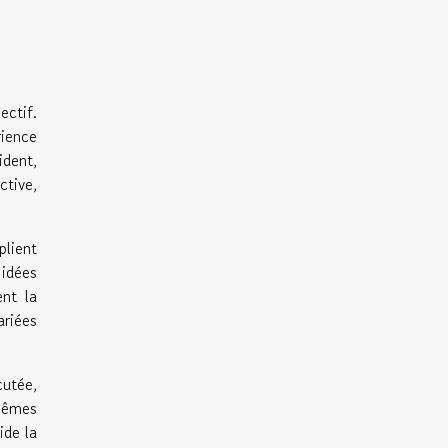
ectif.
rience
ident,
ctive,
plient
 idées
ent la
ariées
cutée,
mêmes
ide la