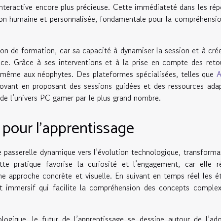
interactive encore plus précieuse. Cette immédiateté dans les ré
on humaine et personnalisée, fondamentale pour la compréhensi
ion de formation, car sa capacité à dynamiser la session et à cré
nce. Grâce à ses interventions et à la prise en compte des retou
 même aux néophytes. Des plateformes spécialisées, telles que
A
novant en proposant des sessions guidées et des ressources ada
n de l’univers PC gamer par le plus grand nombre.
 pour l’apprentissage
asserelle dynamique vers l’évolution technologique, transforma
tte pratique favorise la curiosité et l’engagement, car elle 
e approche concrète et visuelle. En suivant en temps réel les é
ent immersif qui facilite la compréhension des concepts comple
logique, le futur de l’apprentissage se dessine autour de l’ad