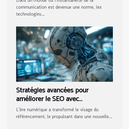
Dans un monde où l'instantanéité de la
communication est devenue une norme, les
technologies...
Stratégies avancées pour
améliorer le SEO avec
l'intelligence artificielle
L'ère numérique a transformé le visage du
référencement, le propulsant dans une nouvelle...