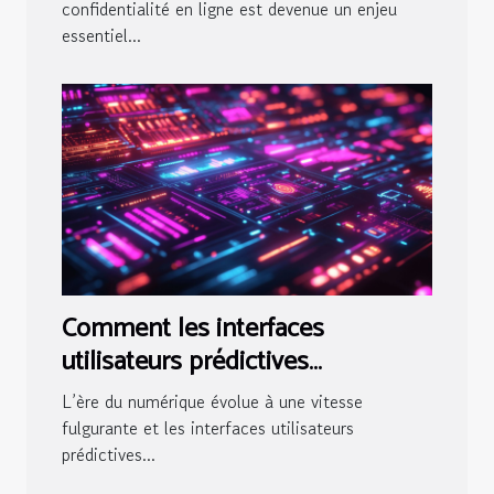
confidentialité en ligne ?
confidentialité en ligne est devenue un enjeu
essentiel...
Comment les interfaces
utilisateurs prédictives
transforment l'interaction digitale
L’ère du numérique évolue à une vitesse
?
fulgurante et les interfaces utilisateurs
prédictives...