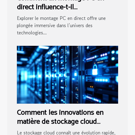
direct influence-t-il
l'apprentissage des technologies
Explorer le montage PC en direct offre une
?
plongée immersive dans l’univers des
technologies...
Comment les innovations en
matière de stockage cloud
transforment-elles la sécurité
Le stockage cloud connaît une évolution rapide,