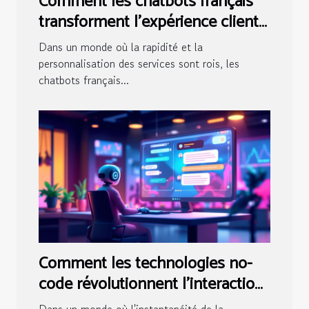
Comment les chatbots français
transforment l'expérience client
dans le secteur des services
Dans un monde où la rapidité et la
personnalisation des services sont rois, les
chatbots français...
Comment les technologies no-
code révolutionnent l'interaction
client avec les chatbots