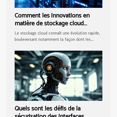
Comment les innovations en
matière de stockage cloud
transforment-elles la sécurité
Le stockage cloud connaît une évolution rapide,
des données ?
bouleversant notamment la façon dont les...
Quels sont les défis de la
sécurisation des interfaces