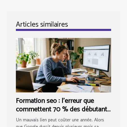
Articles similaires
Formation seo : l’erreur que
commettent 70 % des débutants
sur le netlinking
Un mauvais lien peut coûter une année. Alors
que Google durcit depuis plusieurs mois sa