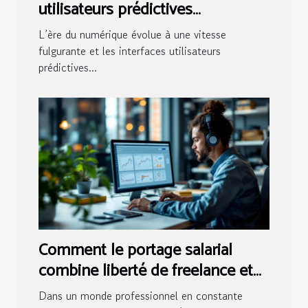
utilisateurs prédictives
transforment l'interaction digitale
L’ère du numérique évolue à une vitesse
?
fulgurante et les interfaces utilisateurs
prédictives...
Comment le portage salarial
combine liberté de freelance et
sécurité du CDI ?
Dans un monde professionnel en constante