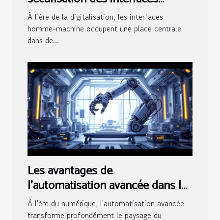
homme-machine ?
À l’ère de la digitalisation, les interfaces
homme-machine occupent une place centrale
dans de...
Les avantages de
l'automatisation avancée dans les
stratégies marketing
À l'ère du numérique, l'automatisation avancée
transforme profondément le paysage du