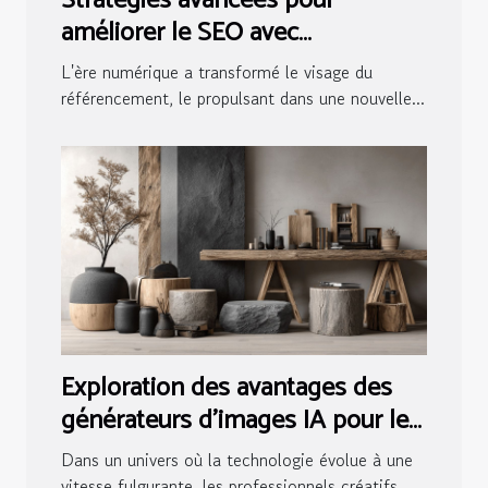
Stratégies avancées pour
améliorer le SEO avec
l'intelligence artificielle
L'ère numérique a transformé le visage du
référencement, le propulsant dans une nouvelle...
Exploration des avantages des
générateurs d'images IA pour les
professionnels créatifs
Dans un univers où la technologie évolue à une
vitesse fulgurante, les professionnels créatifs