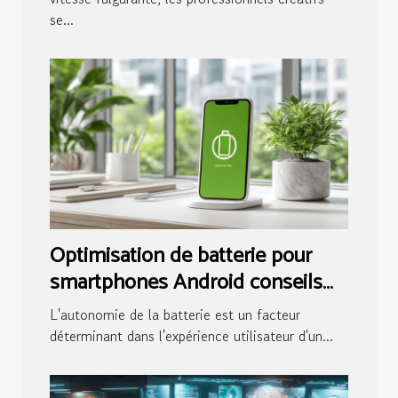
se...
Optimisation de batterie pour
smartphones Android conseils
pour prolonger la durée de vie de
L'autonomie de la batterie est un facteur
votre appareil
déterminant dans l'expérience utilisateur d'un...